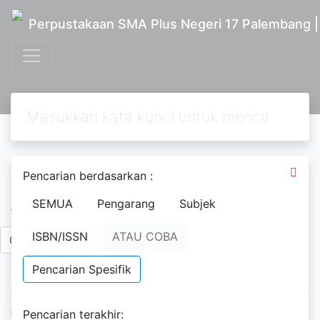
Perpustakaan SMA Plus Negeri 17 Palembang 
Pencarian berdasarkan :
Ditapis dengan
SEMUA
Pengarang
Subjek
Tahun Penerbitan
ISBN/ISSN
ATAU COBA
To
Pencarian Spesifik
Ketersediaan
Pencarian terakhir: