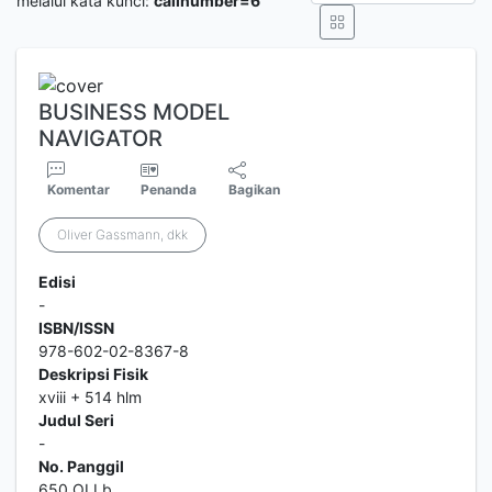
melalui kata kunci:
callnumber=6
BUSINESS MODEL
NAVIGATOR
Komentar
Penanda
Bagikan
Oliver Gassmann, dkk
Edisi
-
ISBN/ISSN
978-602-02-8367-8
Deskripsi Fisik
xviii + 514 hlm
Judul Seri
-
No. Panggil
650 OLI b