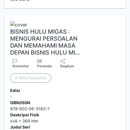
BISNIS HULU MIGAS :
MENGURAI PERSOALAN
DAN MEMAHAMI MASA
DEPAN BISNIS HULU MI…
Komentar
Penanda
Bagikan
A. Rinto Pudyantoro
Edisi
-
ISBN/ISSN
978-602-06-3183-7
Deskripsi Fisik
xviii + 369 hlm
Judul Seri