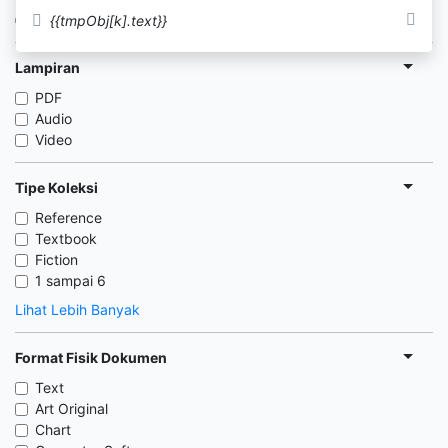
Tersedia di Rak
{{tmpObj[k].text}}
Lampiran
PDF
Audio
Video
Tipe Koleksi
Reference
Textbook
Fiction
1 sampai 6
Lihat Lebih Banyak
Format Fisik Dokumen
Text
Art Original
Chart