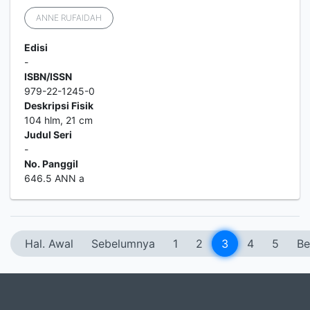
ANNE RUFAIDAH
Edisi
-
ISBN/ISSN
979-22-1245-0
Deskripsi Fisik
104 hlm, 21 cm
Judul Seri
-
No. Panggil
646.5 ANN a
Hal. Awal
Sebelumnya
1
2
3
4
5
Be