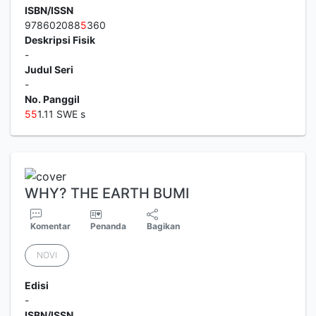
ISBN/ISSN
978602088
5
360
Deskripsi Fisik
-
Judul Seri
-
No. Panggil
5
5
1.11 SWE s
WHY? THE EARTH BUMI
Komentar
Penanda
Bagikan
NOVI
Edisi
-
ISBN/ISSN