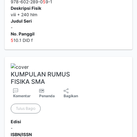
978-602-289-0
5
9-1
Deskripsi Fisik
viii + 240 hlm
Judul Seri
-
No. Panggil
5
10.1 DID f
KUMPULAN RUMUS
FISIKA SMA
Komentar
Penanda
Bagikan
Tulus Bagio
Edisi
-
ISBN/ISSN