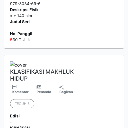
979-3034-69-6
Deskripsi Fisik
x + 140 hlm
Judul Seri
-
No. Panggil
5
30 TUL k
KLASIFIKASI MAKHLUK
HIDUP
Komentar
Penanda
Bagikan
TEGUH S
Edisi
-
ISBN/ISSN