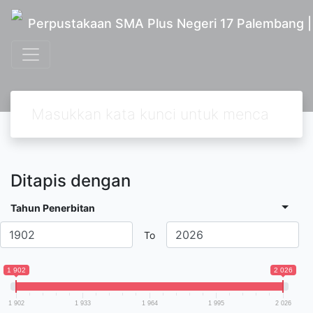
Perpustakaan SMA Plus Negeri 17 Palembang 
Ditapis dengan
Tahun Penerbitan
To
1 902
2 026
1 902
1 933
1 964
1 995
2 026