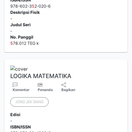
978-602-3
5
2-020-6
Deskripsi Fisik
-
Judul Seri
-
No. Panggil
5
78.012 TEG k
LOGIKA MATEMATIKA
Komentar
Penanda
Bagikan
JONG JEK SIANG
Edisi
-
ISBN/ISSN