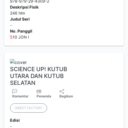
978-979-29-4309-2
Deskripsi Fisik
246 hlm
Judul Seri
-
No. Panggil
5
10 JON l
SCIENCE UP! KUTUB
UTARA DAN KUTUB
SELATAN
Komentar
Penanda
Bagikan
SWEET FACTORY
Edisi
-