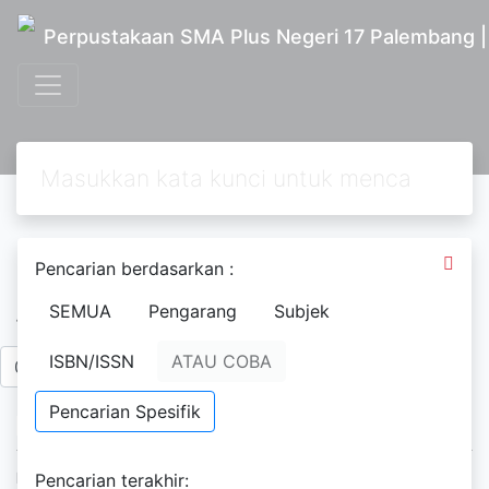
Perpustakaan SMA Plus Negeri 17 Palembang 
Pencarian berdasarkan :
Ditapis dengan
SEMUA
Pengarang
Subjek
Tahun Penerbitan
ISBN/ISSN
ATAU COBA
To
Pencarian Spesifik
Ketersediaan
Pencarian terakhir: