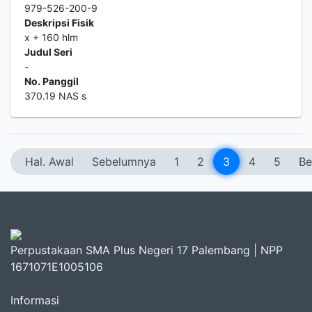
979-526-200-9
Deskripsi Fisik
x + 160 hlm
Judul Seri
-
No. Panggil
370.19 NAS s
Hal. Awal
Sebelumnya
1
2
3
4
5
Be
Perpustakaan SMA Plus Negeri 17 Palembang | NPP
1671071E1005106
Informasi