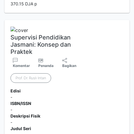
370.15 DJA p
Supervisi Pendidikan
Jasmani: Konsep dan
Praktek
Komentar
Penanda
Bagikan
Prof. Dr. Rusli Intan
Edisi
-
ISBN/ISSN
-
Deskripsi Fisik
-
Judul Seri