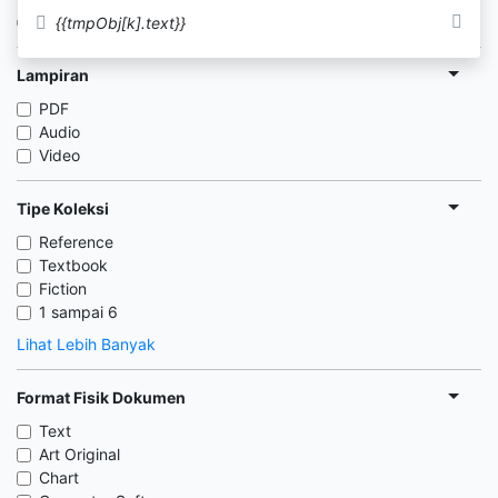
Tersedia di Rak
{{tmpObj[k].text}}
Lampiran
PDF
Audio
Video
Tipe Koleksi
Reference
Textbook
Fiction
1 sampai 6
Lihat Lebih Banyak
Format Fisik Dokumen
Text
Art Original
Chart