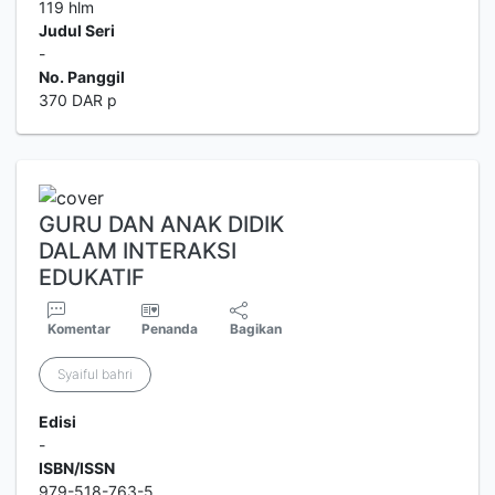
119 hlm
Judul Seri
-
No. Panggil
370 DAR p
GURU DAN ANAK DIDIK
DALAM INTERAKSI
EDUKATIF
Komentar
Penanda
Bagikan
Syaiful bahri
Edisi
-
ISBN/ISSN
979-518-763-5