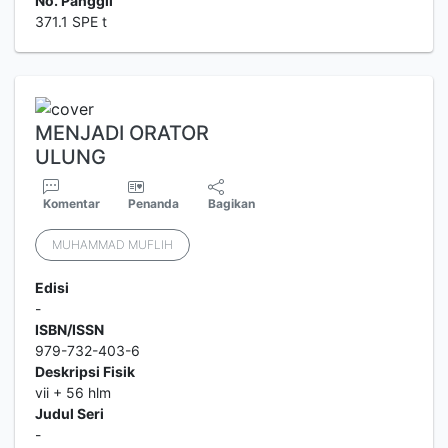
No. Panggil
371.1 SPE t
MENJADI ORATOR
ULUNG
Komentar
Penanda
Bagikan
MUHAMMAD MUFLIH
Edisi
-
ISBN/ISSN
979-732-403-6
Deskripsi Fisik
vii + 56 hlm
Judul Seri
-