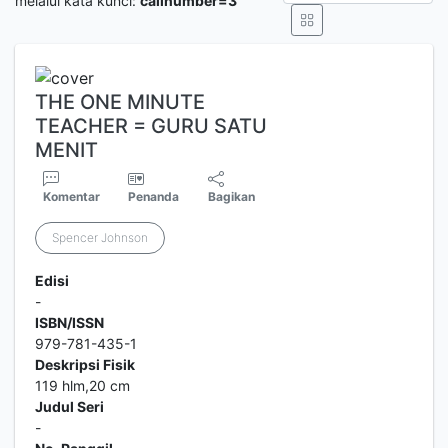
melalui kata kunci:
callnumber=3
THE ONE MINUTE
TEACHER = GURU SATU
MENIT
Komentar
Penanda
Bagikan
Spencer Johnson
Edisi
-
ISBN/ISSN
979-781-435-1
Deskripsi Fisik
119 hlm,20 cm
Judul Seri
-