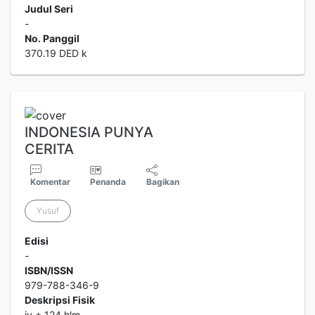
Judul Seri
-
No. Panggil
370.19 DED k
INDONESIA PUNYA
CERITA
Komentar
Penanda
Bagikan
Yusuf
Edisi
-
ISBN/ISSN
979-788-346-9
Deskripsi Fisik
iv + 124 hlm