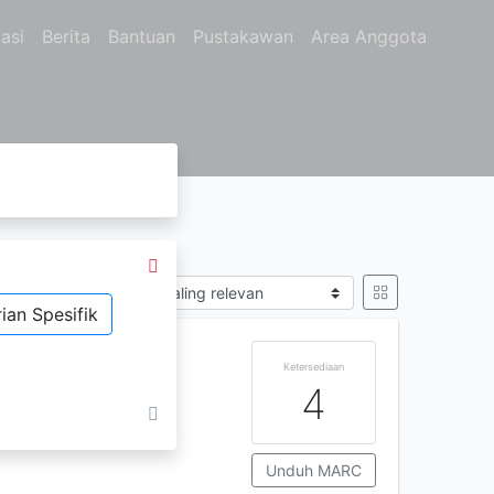
asi
Berita
Bantuan
Pustakawan
Area Anggota
OYONO
Sort by
ian Spesifik
DENGAN IMAN,
Ketersediaan
4
Unduh MARC