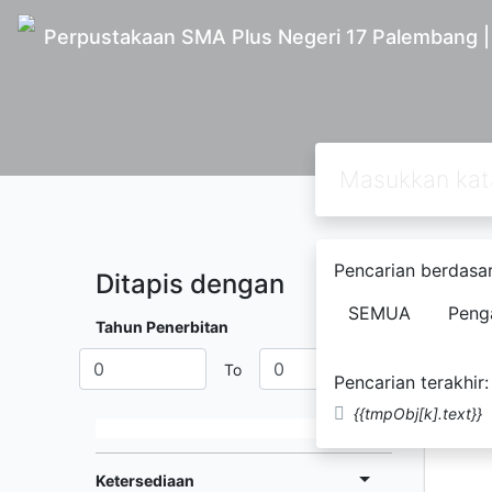
Perpustakaan SMA Plus Negeri 17 Palembang 
Pencarian berdasar
Ditapis dengan
Ditemuk
SEMUA
Peng
Tahun Penerbitan
To
Pencarian terakhir:
{{tmpObj[k].text}}
Ketersediaan