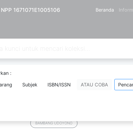
| NPP 1671071E1005106
Beranda
Inform
kan :
an
1
dari pencarian Anda melalui kata kunci:
author=BAMBANG UD
arang
Subjek
ISBN/ISSN
ATAU COBA
Pencar
MEMBANGUN KELUARGA BAHAGIA 
CINTA, DAN WACANA
Komentar
Penanda
Bagikan
BAMBANG UDOYONO