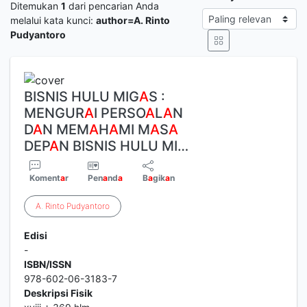
Ditemukan
1
dari pencarian Anda
melalui kata kunci:
author=A. Rinto
Pudyantoro
BISNIS HULU MIG
A
S :
MENGUR
A
I PERSO
A
L
A
N
D
A
N MEM
A
H
A
MI M
A
S
A
DEP
A
N BISNIS HULU MI…
Koment
a
r
Pen
a
nd
a
B
a
gik
a
n
A
.
Rinto
Pudyantoro
Edisi
-
ISBN/ISSN
978-602-06-3183-7
Deskripsi Fisik