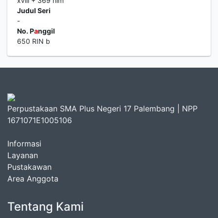
xviii + 369 hlm
Judul Seri
-
No. P
a
nggil
650 RIN b
Perpustakaan SMA Plus Negeri 17 Palembang | NPP
1671071E1005106
Informasi
Layanan
Pustakawan
Area Anggota
Tentang Kami