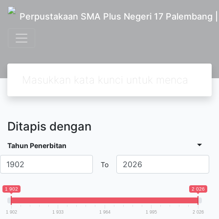
Perpustakaan SMA Plus Negeri 17 Palembang 
Ditapis dengan
Tahun Penerbitan
To
1 902
2 026
1 902
1 933
1 964
1 995
2 026