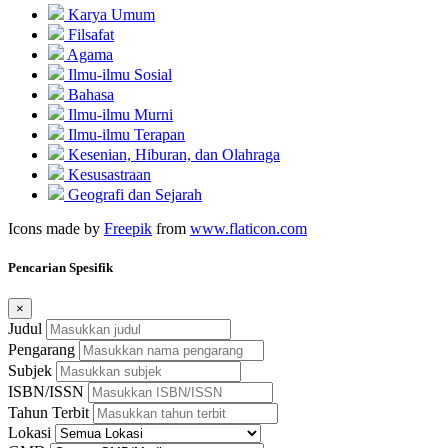
Karya Umum
Filsafat
Agama
Ilmu-ilmu Sosial
Bahasa
Ilmu-ilmu Murni
Ilmu-ilmu Terapan
Kesenian, Hiburan, dan Olahraga
Kesusastraan
Geografi dan Sejarah
Icons made by
Freepik
from
www.flaticon.com
Pencarian Spesifik
×
Judul
Pengarang
Subjek
ISBN/ISSN
Tahun Terbit
Lokasi