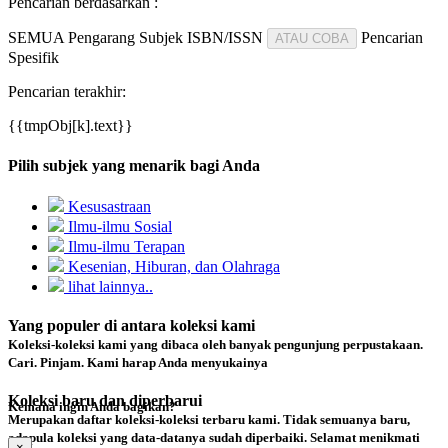
Pencarian berdasarkan :
SEMUA
Pengarang
Subjek
ISBN/ISSN
Pencarian
ATAU COBA
Spesifik
Pencarian terakhir:
{{tmpObj[k].text}}
Pilih subjek yang menarik bagi Anda
Kesusastraan
Ilmu-ilmu Sosial
Ilmu-ilmu Terapan
Kesenian, Hiburan, dan Olahraga
lihat lainnya..
Yang populer di antara koleksi kami
Koleksi-koleksi kami yang dibaca oleh banyak pengunjung perpustakaan.
Cari. Pinjam. Kami harap Anda menyukainya
Koleksi baru dan diperbarui
Kemana ingin Anda bagikan?
Merupakan daftar koleksi-koleksi terbaru kami. Tidak semuanya baru,
adapula koleksi yang data-datanya sudah diperbaiki. Selamat menikmati
×