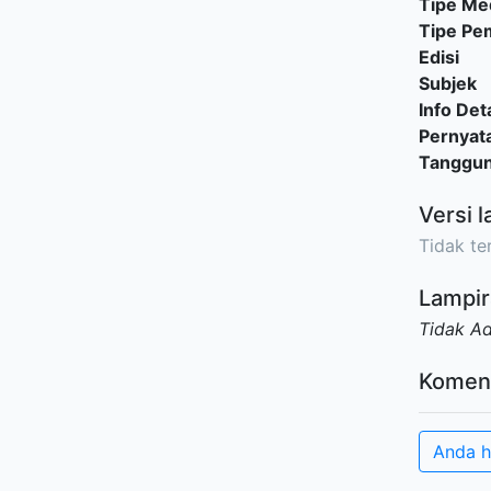
Tipe Me
Tipe P
Edisi
Subjek
Info Deta
Pernyat
Tanggu
Versi l
Tidak ter
Lampir
Tidak A
Komen
Anda h