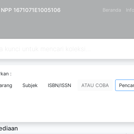
| NPP 1671071E1005106
Beranda
Inf
kan :
-mitos manajemen: The Folklore of ma
arang
Subjek
ISBN/ISSN
ATAU COBA
Pencar
ll, Clarence B
- Nama Orang;
rsedia Deskripsi
ediaan