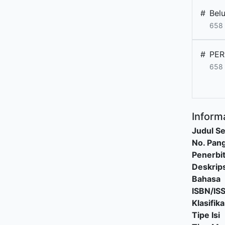
#
Bel
658 
#
PER
658 
Informa
Judul Se
No. Pang
Penerbi
Deskrips
Bahasa
ISBN/IS
Klasifika
Tipe Isi