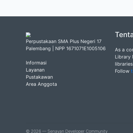
Tent
Perpustakaan SMA Plus Negeri 17
Palembang | NPP 1671071E1005106
As a co
Library
Informasi
librarie
Layanan
Follow
t
Pustakawan
Area Anggota
© 2026 — Senayan Developer Community