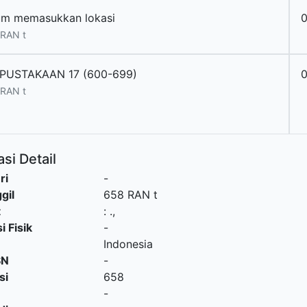
um memasukkan lokasi
RAN t
PUSTAKAAN 17 (600-699)
RAN t
si Detail
ri
-
gil
658 RAN t
t
:
.,
i Fisik
-
Indonesia
SN
-
si
658
-