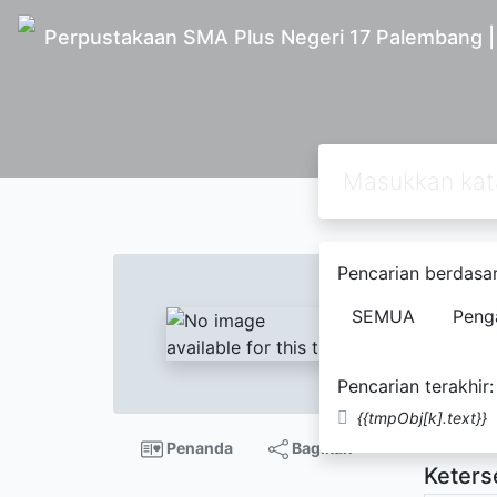
Perpustakaan SMA Plus Negeri 17 Palembang 
Text
Pencarian berdasar
mitos
SEMUA
Peng
Randa
Pencarian terakhir:
Tidak Te
{{tmpObj[k].text}}
Penanda
Bagikan
Keters