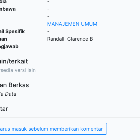
dia
-
embawa
-
-
MANAJEMEN UMUM
il Spesifik
-
aan
Randall, Clarence B
ngjawab
ain/terkait
sedia versi lain
an Berkas
da Data
tar
arus masuk sebelum memberikan komentar