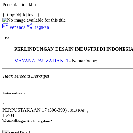
Pencarian terakhir:
{{tmpObj[k].text}}
Penanda
Bagikan
Text
PERLINDUNGAN DESAIN INDUSTRI DI INDONES
MAYANA FAUZA RANTI
- Nama Orang;
Tidak Tersedia Deskripsi
Ketersediaan
#
PERPUSTAKAAN 17 (300-399)
381.3 RAN p
15404
Tersedia
Kemana ingin Anda bagikan?
Informasi Detail