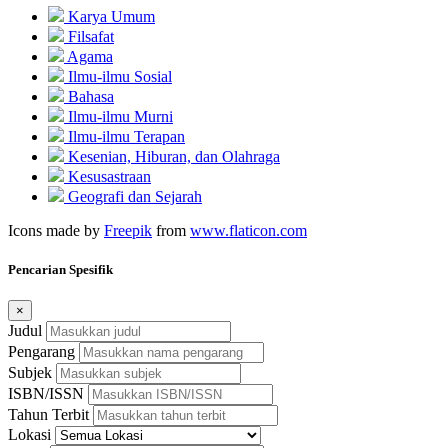
Karya Umum
Filsafat
Agama
Ilmu-ilmu Sosial
Bahasa
Ilmu-ilmu Murni
Ilmu-ilmu Terapan
Kesenian, Hiburan, dan Olahraga
Kesusastraan
Geografi dan Sejarah
Icons made by
Freepik
from
www.flaticon.com
Pencarian Spesifik
×
Judul
Pengarang
Subjek
ISBN/ISSN
Tahun Terbit
Lokasi