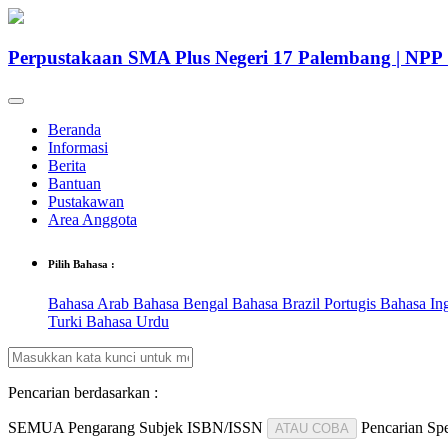
Perpustakaan SMA Plus Negeri 17 Palembang | NP
Beranda
Informasi
Berita
Bantuan
Pustakawan
Area Anggota
Pilih Bahasa :
Bahasa Arab
Bahasa Bengal
Bahasa Brazil Portugis
Bahasa In
Turki
Bahasa Urdu
Pencarian berdasarkan :
SEMUA
Pengarang
Subjek
ISBN/ISSN
Pencarian Spe
ATAU COBA