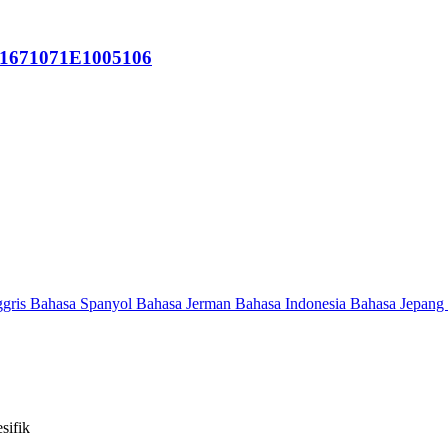
P 1671071E1005106
ggris
Bahasa Spanyol
Bahasa Jerman
Bahasa Indonesia
Bahasa Jepang
sifik