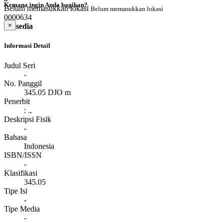
Kemana ingin Anda bagikan?
Belum memasukkan lokasi
Belum memasukkan lokasi
0000634
×
Tersedia
Informasi Detail
Judul Seri
-
No. Panggil
345.05 DJO m
Penerbit
:
.,
Deskripsi Fisik
-
Bahasa
Indonesia
ISBN/ISSN
-
Klasifikasi
345.05
Tipe Isi
-
Tipe Media
-