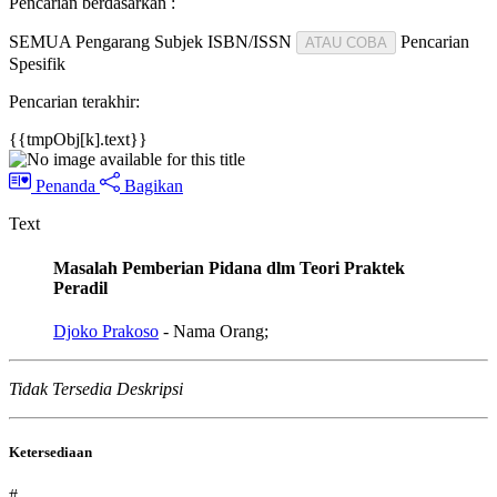
Pencarian berdasarkan :
SEMUA
Pengarang
Subjek
ISBN/ISSN
Pencarian
ATAU COBA
Spesifik
Pencarian terakhir:
{{tmpObj[k].text}}
Penanda
Bagikan
Text
Masalah Pemberian Pidana dlm Teori Praktek
Peradil
Djoko Prakoso
- Nama Orang;
Tidak Tersedia Deskripsi
Ketersediaan
#