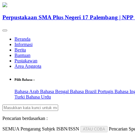
Perpustakaan SMA Plus Negeri 17 Palembang | NP
Beranda
Informasi
Berita
Bantuan
Pustakawan
Area Anggota
Pilih Bahasa :
Bahasa Arab
Bahasa Bengal
Bahasa Brazil Portugis
Bahasa In
Turki
Bahasa Urdu
Pencarian berdasarkan :
SEMUA
Pengarang
Subjek
ISBN/ISSN
Pencarian Spe
ATAU COBA