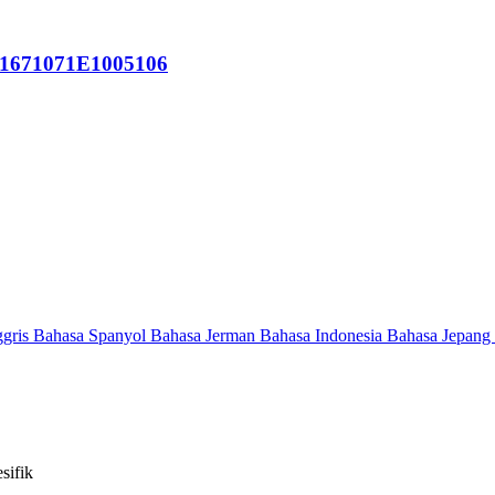
P 1671071E1005106
ggris
Bahasa Spanyol
Bahasa Jerman
Bahasa Indonesia
Bahasa Jepang
sifik