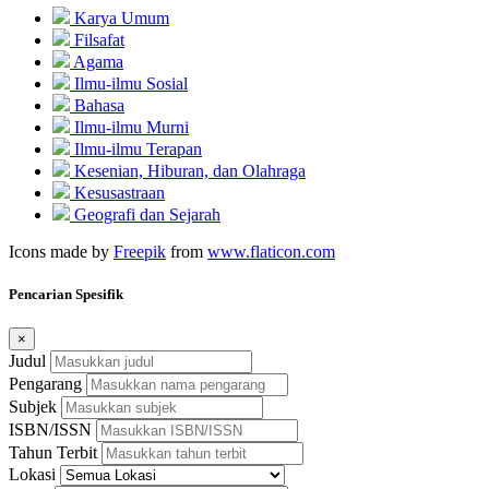
Karya Umum
Filsafat
Agama
Ilmu-ilmu Sosial
Bahasa
Ilmu-ilmu Murni
Ilmu-ilmu Terapan
Kesenian, Hiburan, dan Olahraga
Kesusastraan
Geografi dan Sejarah
Icons made by
Freepik
from
www.flaticon.com
Pencarian Spesifik
×
Judul
Pengarang
Subjek
ISBN/ISSN
Tahun Terbit
Lokasi