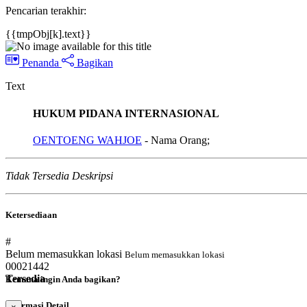
Pencarian terakhir:
{{tmpObj[k].text}}
Penanda
Bagikan
Text
HUKUM PIDANA INTERNASIONAL
OENTOENG WAHJOE
- Nama Orang;
Tidak Tersedia Deskripsi
Ketersediaan
#
Belum memasukkan lokasi
Belum memasukkan lokasi
00021442
Tersedia
Kemana ingin Anda bagikan?
Informasi Detail