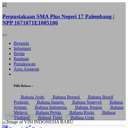
Perpustakaan SMA Plus Negeri 17 Palembang |
NPP 1671071E1005106
Beranda
Informasi
Berita
Bantuan
Pustakawan
Area Anggota
Pilih Bahasa :
Bahasa Arab
Bahasa Bengal
Bahasa Brazil
Portugis
Bahasa Inggris
Bahasa Spanyol
Bahasa
Jerman
Bahasa Indonesia
Bahasa Jepang
Bahasa
Melayu
Bahasa Persia
Bahasa Rusia
Bahasa
Thailand
Bahasa Turki
Bahasa Urdu