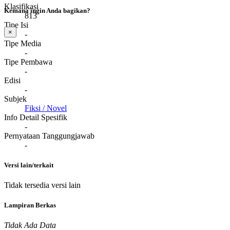
Klasifikasi
Kemana ingin Anda bagikan?
813
Tipe Isi
×
-
Tipe Media
-
Tipe Pembawa
-
Edisi
-
Subjek
Fiksi / Novel
Info Detail Spesifik
-
Pernyataan Tanggungjawab
-
Versi lain/terkait
Tidak tersedia versi lain
Lampiran Berkas
Tidak Ada Data