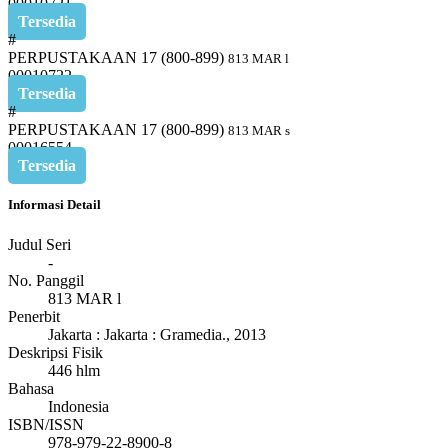
00010721
Tersedia
#
PERPUSTAKAAN 17 (800-899)
813 MAR l
00010722
Tersedia
#
PERPUSTAKAAN 17 (800-899)
813 MAR s
00016554
Tersedia
Informasi Detail
Judul Seri
-
No. Panggil
813 MAR l
Penerbit
Jakarta
:
Jakarta : Gramedia
.,
2013
Deskripsi Fisik
446 hlm
Bahasa
Indonesia
ISBN/ISSN
978-979-22-8900-8