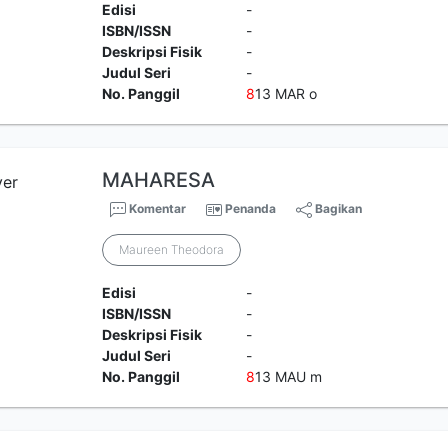
Edisi
-
ISBN/ISSN
-
Deskripsi Fisik
-
Judul Seri
-
No. Panggil
8
13 MAR o
MAHARESA
Komentar
Penanda
Bagikan
Maureen Theodora
Edisi
-
ISBN/ISSN
-
Deskripsi Fisik
-
Judul Seri
-
No. Panggil
8
13 MAU m