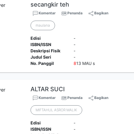
secangkir teh
Komentar
Penanda
Bagikan
maulana
Edisi
-
ISBN/ISSN
-
Deskripsi Fisik
-
Judul Seri
-
No. Panggil
8
13 MAU s
ALTAR SUCI
Komentar
Penanda
Bagikan
MIFTAHUL ASROR MALIK
Edisi
-
ISBN/ISSN
-