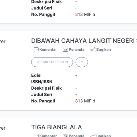
Deskripsi Fisik
-
Judul Seri
-
No. Panggil
8
13 MIF a
DIBAWAH CAHAYA LANGIT NEGERI
Komentar
Penanda
Bagikan
Miftahul rahman el
b
Edisi
-
ISBN/ISSN
-
Deskripsi Fisik
-
Judul Seri
-
No. Panggil
8
13 MIF d
TIGA BIANGLALA
Komentar
Penanda
Bagikan