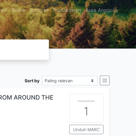
asi
Berita
Bantuan
Pustakawan
Area Anggota
Sort by
FROM AROUND THE
Ketersediaan
1
Unduh MARC