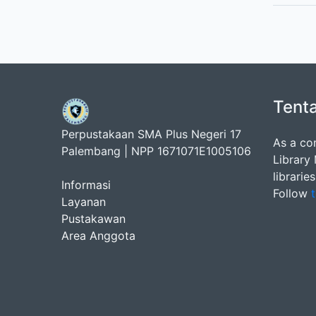
Tent
Perpustakaan SMA Plus Negeri 17
As a co
Palembang | NPP 1671071E1005106
Library
librarie
Informasi
Follow
t
Layanan
Pustakawan
Area Anggota