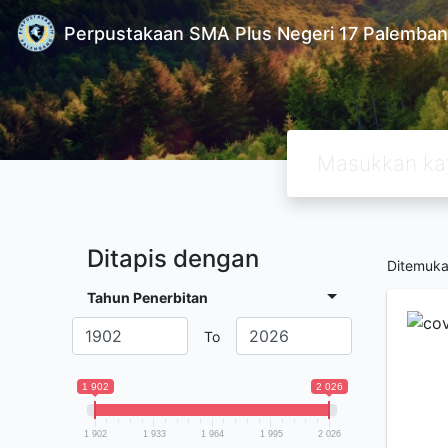
Perpustakaan SMA Plus Negeri 17 Palemba
Ditapis dengan
Ditemuk
Tahun Penerbitan
To
1 902
2 026
1 902
1 933
1 964
1 995
2 026