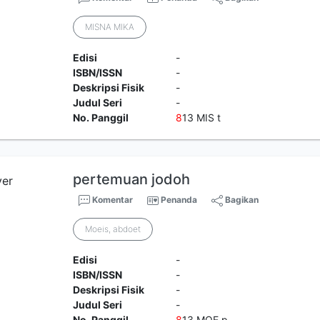
MISNA MIKA
Edisi
-
ISBN/ISSN
-
Deskripsi Fisik
-
Judul Seri
-
No. Panggil
8
13 MIS t
pertemuan jodoh
Komentar
Penanda
Bagikan
Moeis, abdoet
Edisi
-
ISBN/ISSN
-
Deskripsi Fisik
-
Judul Seri
-
No. Panggil
8
13 MOE p