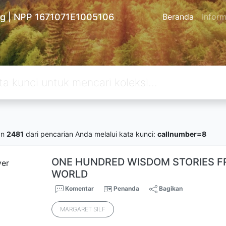
ng | NPP 1671071E1005106
Beranda
Inform
an
2481
dari pencarian Anda melalui kata kunci:
callnumber=8
ONE HUNDRED WISDOM STORIES 
WORLD
Komentar
Penanda
Bagikan
MARGARET SILF