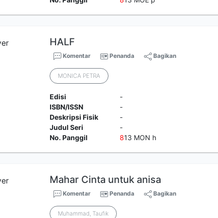
HALF
Komentar
Penanda
Bagikan
MONICA PETRA
Edisi
-
ISBN/ISSN
-
Deskripsi Fisik
-
Judul Seri
-
No. Panggil
8
13 MON h
Mahar Cinta untuk anisa
Komentar
Penanda
Bagikan
Muhammad, Taufik