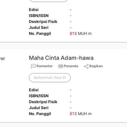
Edisi
-
ISBN/ISSN
-
Deskripsi Fisik
-
Judul Seri
-
No. Panggil
8
13 MUH m
Maha Cinta Adam-hawa
Komentar
Penanda
Bagikan
Muhammad, Nasir El
Edisi
-
ISBN/ISSN
-
Deskripsi Fisik
-
Judul Seri
-
No. Panggil
8
13 MUH m