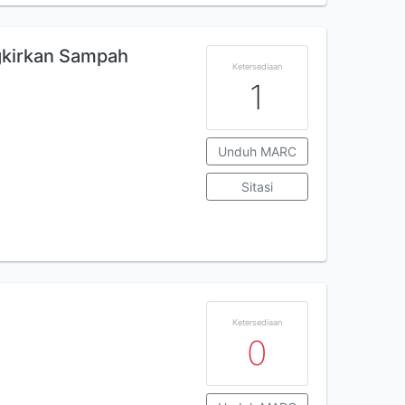
gkirkan Sampah
Ketersediaan
1
Unduh MARC
Sitasi
Ketersediaan
0