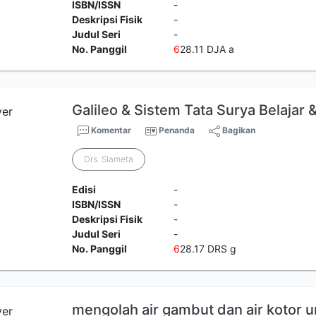
ISBN/ISSN
-
Deskripsi Fisik
-
Judul Seri
-
No. Panggil
6
28.11 DJA a
Galileo & Sistem Tata Surya Belajar &
Komentar
Penanda
Bagikan
Drs. Slameta
Edisi
-
ISBN/ISSN
-
Deskripsi Fisik
-
Judul Seri
-
No. Panggil
6
28.17 DRS g
mengolah air gambut dan air kotor 