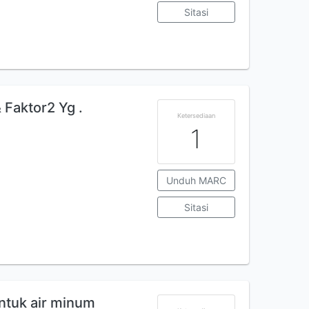
Sitasi
 Faktor2 Yg .
Ketersediaan
1
Unduh MARC
Sitasi
untuk air minum