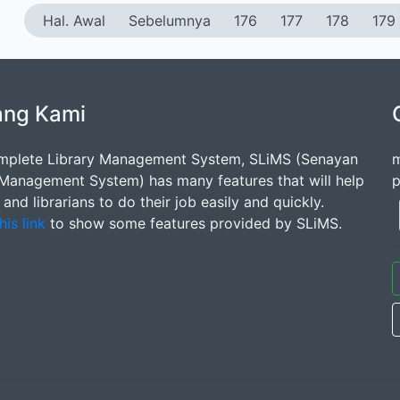
Hal. Awal
Sebelumnya
176
177
178
179
ang Kami
mplete Library Management System, SLiMS (Senayan
m
 Management System) has many features that will help
p
s and librarians to do their job easily and quickly.
his link
to show some features provided by SLiMS.