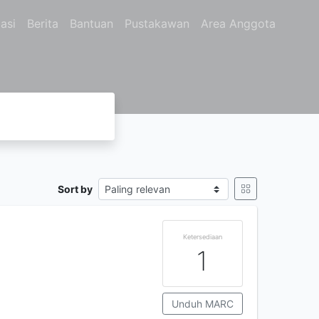
asi
Berita
Bantuan
Pustakawan
Area Anggota
Sort by
Ketersediaan
1
Unduh MARC