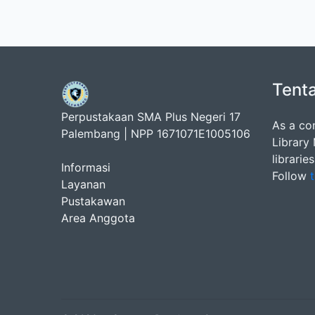
Tent
Perpustakaan SMA Plus Negeri 17
As a co
Palembang | NPP 1671071E1005106
Library
librarie
Informasi
Follow
t
Layanan
Pustakawan
Area Anggota