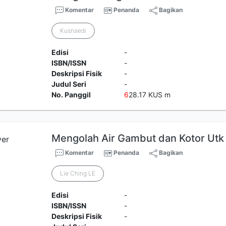
Komentar
Penanda
Bagikan
Kusnaedi
Edisi
-
ISBN/ISSN
-
Deskripsi Fisik
-
Judul Seri
-
No. Panggil
6
28.17 KUS m
Mengolah Air Gambut dan Kotor Utk
Komentar
Penanda
Bagikan
Lie Ching LE
Edisi
-
ISBN/ISSN
-
Deskripsi Fisik
-