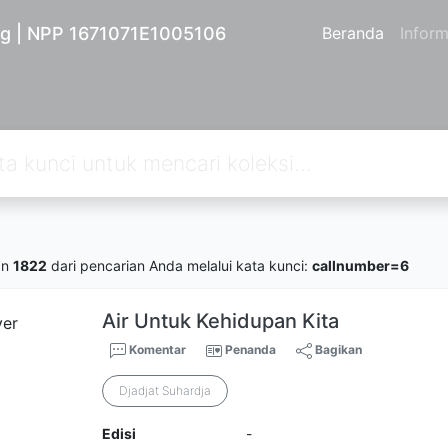
ng | NPP 1671071E1005106
Beranda
Inform
an
1822
dari pencarian Anda melalui kata kunci:
callnumber=6
Air Untuk Kehidupan Kita
Komentar
Penanda
Bagikan
Djadjat Suhardja
Edisi
-