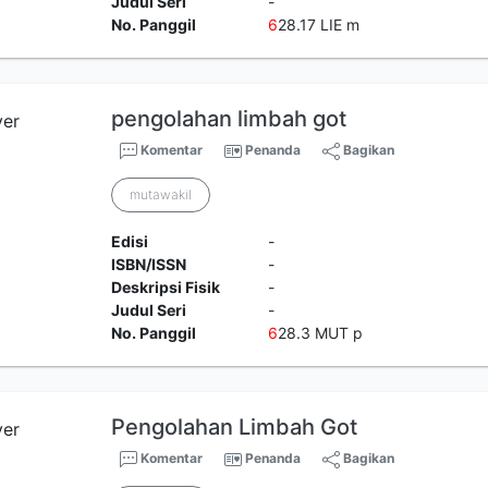
Judul Seri
-
No. Panggil
6
28.17 LIE m
pengolahan limbah got
Komentar
Penanda
Bagikan
mutawakil
Edisi
-
ISBN/ISSN
-
Deskripsi Fisik
-
Judul Seri
-
No. Panggil
6
28.3 MUT p
Pengolahan Limbah Got
Komentar
Penanda
Bagikan