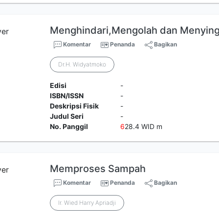
Menghindari,Mengolah dan Menyin
Komentar
Penanda
Bagikan
Dr.H. Widyatmoko
Edisi
-
ISBN/ISSN
-
Deskripsi Fisik
-
Judul Seri
-
No. Panggil
6
28.4 WID m
Memproses Sampah
Komentar
Penanda
Bagikan
Ir. Wied Harry Apriadji