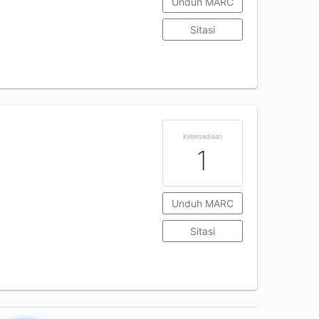
Unduh MARC
Sitasi
Ketersediaan
1
Unduh MARC
Sitasi