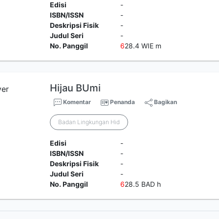
Edisi
-
ISBN/ISSN
-
Deskripsi Fisik
-
Judul Seri
-
No. Panggil
6
28.4 WIE m
Hijau BUmi
Komentar
Penanda
Bagikan
Badan Lingkungan Hid
Edisi
-
ISBN/ISSN
-
Deskripsi Fisik
-
Judul Seri
-
No. Panggil
6
28.5 BAD h