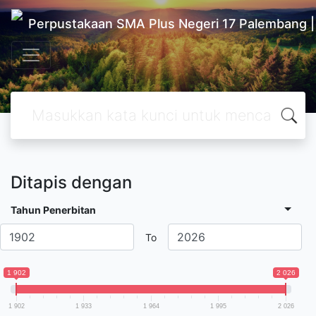
Perpustakaan SMA Plus Negeri 17 Palembang 
Ditapis dengan
Tahun Penerbitan
To
1 902
2 026
1 902
1 933
1 964
1 995
2 026