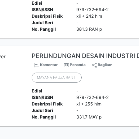
Edisi
-
ISBN/ISSN
979-732-694-2
Deskripsi Fisik
xii + 242 hlm
Judul Seri
-
No. Panggil
381.3 RAN p
PERLINDUNGAN DESAIN INDUSTRI D
Komentar
Penanda
Bagikan
MAYANA FAUZA RANTI
Edisi
-
ISBN/ISSN
979-732-694-2
Deskripsi Fisik
xi + 255 hlm
Judul Seri
-
No. Panggil
331.7 MAY p