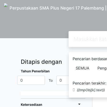
Perpustakaan SMA Plus Negeri 17 Palembang 
Pencarian berdasar
Ditapis dengan
Ditemuk
SEMUA
Peng
Tahun Penerbitan
To
Pencarian terakhir:
{{tmpObj[k].text}}
Ketersediaan