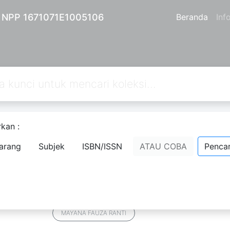
| NPP 1671071E1005106
Beranda
Inf
kan :
an
2
dari pencarian Anda melalui kata kunci:
author="MAYANA FAUZ
arang
Subjek
ISBN/ISSN
ATAU COBA
Pencar
PERLINDUNGAN DESAIN INDUSTRI D
DALAM ERA PERDAGANGAN BEBAS
Komentar
Penanda
Bagikan
MAYANA FAUZA RANTI