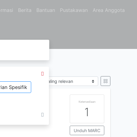
ormasi
Berita
Bantuan
Pustakawan
Area Anggota
A RANTI"
Sort by
ian Spesifik
I INDONESIA
Ketersediaan
1
Unduh MARC